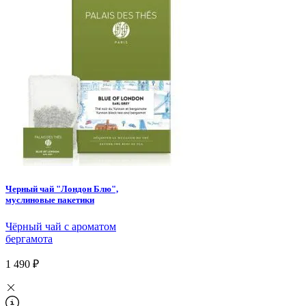
Черный чай "Лондон Блю",
муслиновые пакетики
Чёрный чай с ароматом
бергамота
1 490 ₽