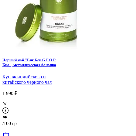
Черный чай "Биг Бен G.F.O.P.
Био", металлическая баночка
Купаж индийского и
китайского чёрного чая
1 990 ₽
/100 гр