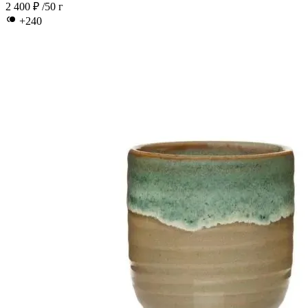
2 400 ₽
/50 г
+240