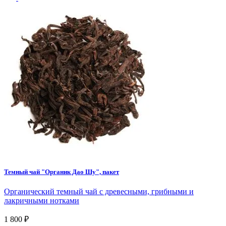
Темный чай "Органик Дао Шу", пакет
Органический темный чай с древесными, грибными и
лакричными нотками
1 800 ₽