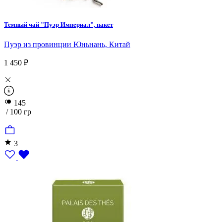
Темный чай "Пуэр Империал", пакет
Пуэр из провинции Юньнань, Китай
1 450 ₽
145
/ 100 гр
3