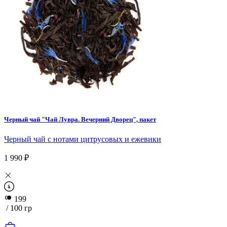
Черный чай "Чай Лувра. Вечерний Дворец", пакет
Черный чай с нотами цитрусовых и ежевики
1 990 ₽
199
/ 100 гр