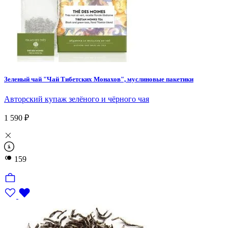
Зеленый чай "Чай Тибетских Монахов", муслиновые пакетики
Авторский купаж зелёного и чёрного чая
1 590 ₽
159