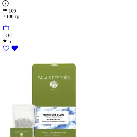
109
/ 100 гр
ТОП
5