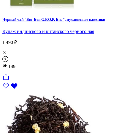
Непал
Черный чай "Биг Бен G.F.O.P. Био", муслиновые пакетики
Руанда
Купаж индийского и китайского черного чая
1 490 ₽
Фруктовые
149
Цитрусовые
Древесные
Цветочные