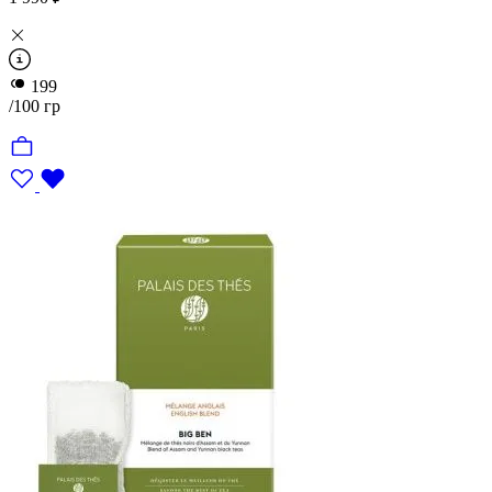
Черный
199
/100 гр
Индия
Китай
Шри-Ланка
Африка
Другие страны