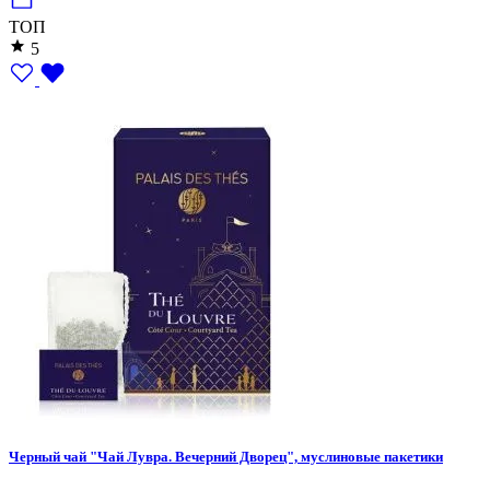
ТОП
5
Черный чай "Чай Лувра. Вечерний Дворец", муслиновые пакетики