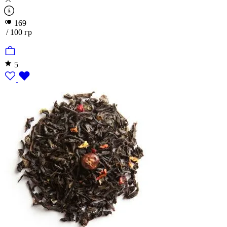
169
/ 100 гр
5