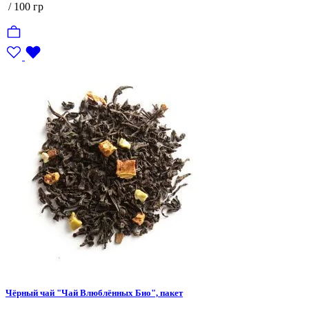
/ 100 гр
Чёрный чай "Чай Влюблённых Био", пакет