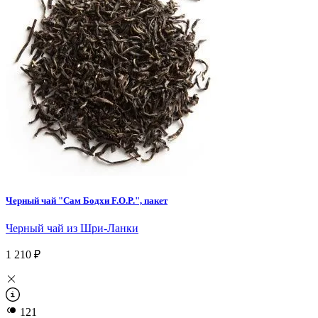
Черный чай "Сам Бодхи F.O.P.", пакет
Черный чай из Шри-Ланки
1 210 ₽
121