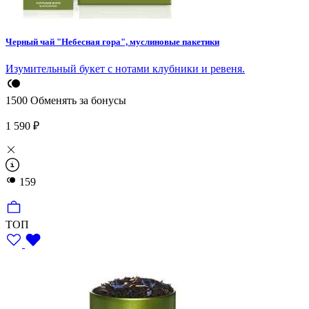
Черный чай "Небесная гора", муслиновые пакетики
Изумительный букет с нотами клубники и ревеня.
1500
Обменять за бонусы
1 590 ₽
159
ТОП