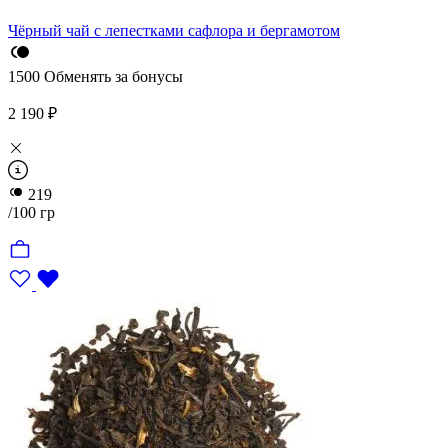
Чёрный чай с лепестками сафлора и бергамотом
1500
Обменять за бонусы
2 190 ₽
219
/100 гр