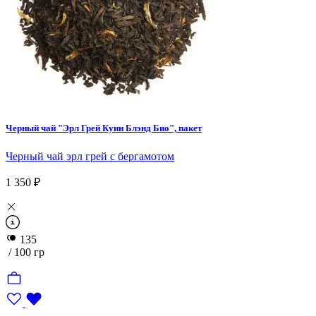
Черный чай "Эрл Грей Куин Блэнд Био", пакет
Черный чай эрл грей с бергамотом
1 350 ₽
135
/ 100 гр