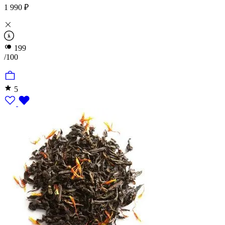
1 990 ₽
199
/100
5