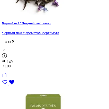
Черный чай "Лондон Блю", пакет
Чёрный чай с ароматом бергамота
1 490 ₽
149
/ 100