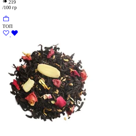
219
/100 гр
ТОП