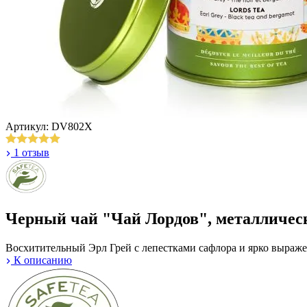
Артикул: DV802X
1 отзыв
Черный чай "Чай Лордов", металличес
Восхитительный Эрл Грей с лепестками сафлора и ярко выраже
К описанию