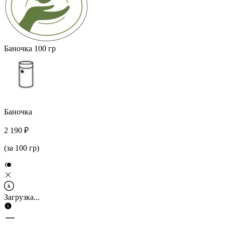
Баночка
100 гр
Баночка
2 190 ₽
(за 100 гр)
Загрузка...