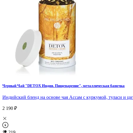
Черный Чай "DETOX Индия. Пищеварение", металлическая баночка
Индийский бленд на основе чая Ассам с куркумой, туласи и ц
2 190 ₽
219