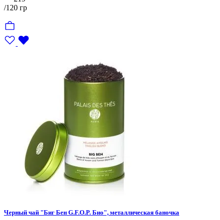
/120 гр
Черный чай "Биг Бен G.F.O.P. Био", металлическая баночка