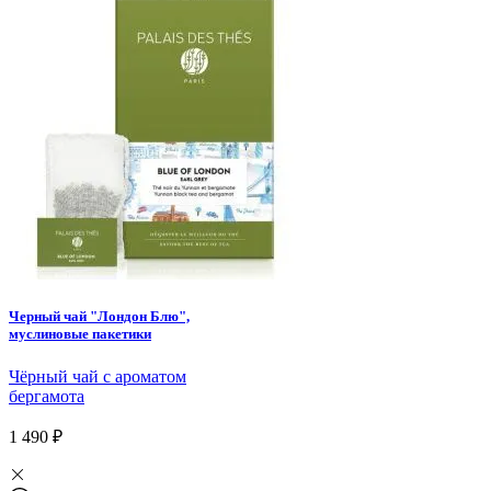
Черный чай "Лондон Блю",
муслиновые пакетики
Чёрный чай с ароматом
бергамота
1 490 ₽