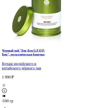
Черный чай "Биг Бен G.F.O.P.
Био", металлическая баночка
Купаж индийского и
китайского чёрного чая
1 990 ₽
/100 гр