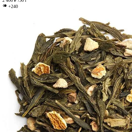
2 400 ₽
/50 г
+240