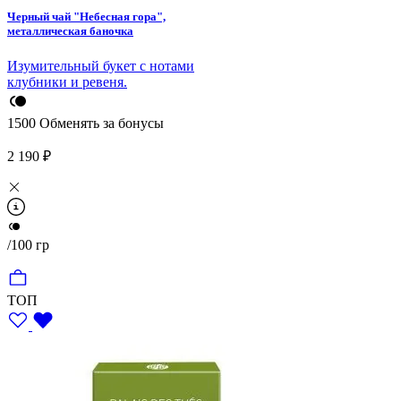
Черный чай "Небесная гора",
металлическая баночка
Изумительный букет с нотами
клубники и ревеня.
1500
Обменять за бонусы
2 190 ₽
/100 гр
ТОП