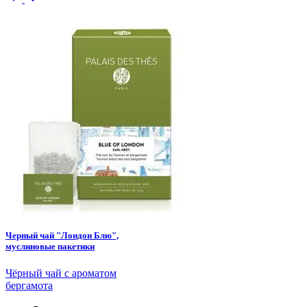
Черный чай "Лондон Блю",
муслиновые пакетики
Чёрный чай с ароматом
бергамота