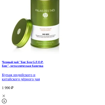
Черный чай "Биг Бен G.F.O.P.
Био", металлическая баночка
Купаж индийского и
китайского чёрного чая
1 990 ₽