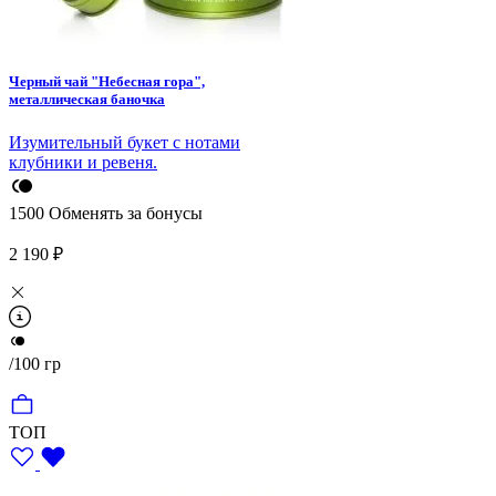
Черный чай "Небесная гора",
металлическая баночка
Изумительный букет с нотами
клубники и ревеня.
1500
Обменять за бонусы
2 190 ₽
/100 гр
ТОП