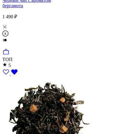
Чёрный чай с ароматом
бергамота
1 490 ₽
ТОП
5