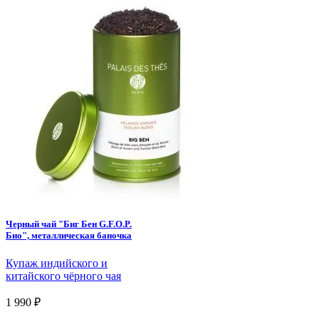
Черный чай "Биг Бен G.F.O.P.
Био", металлическая баночка
Купаж индийского и
китайского чёрного чая
1 990 ₽