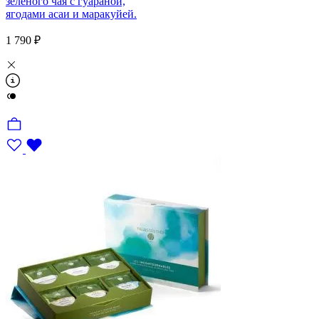
зелёного чая с гуараной,
ягодами асаи и маракуйей.
1 790 ₽