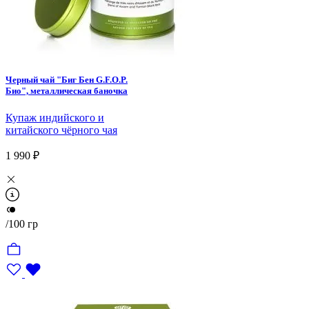
Черный чай "Биг Бен G.F.O.P.
Био", металлическая баночка
Купаж индийского и
китайского чёрного чая
1 990 ₽
/100 гр