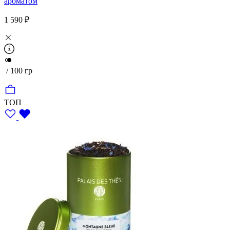
ароматом
1 590 ₽
/ 100 гр
ТОП