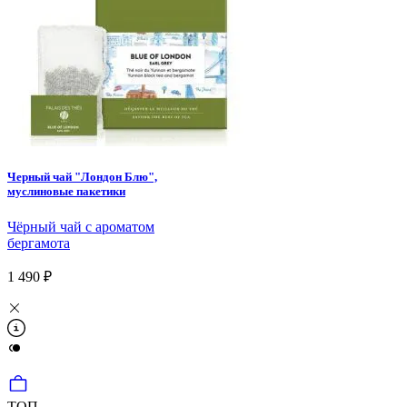
Черный чай "Лондон Блю",
муслиновые пакетики
Чёрный чай с ароматом
бергамота
1 490 ₽
ТОП