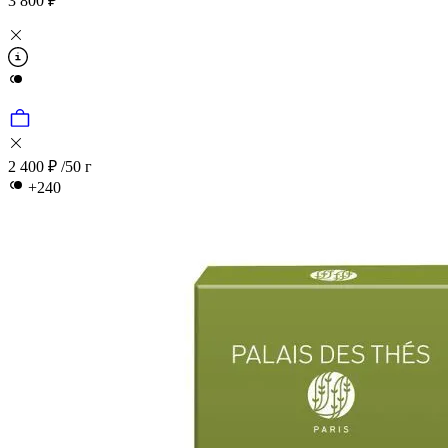
3 800 ₽
2 400 ₽
/50 г
+240